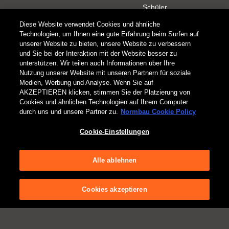
Schüler
Kontakt
Download
Diese Website verwendet Cookies und ähnliche
Technologien, um Ihnen eine gute Erfahrung beim Surfen auf
unserer Website zu bieten, unsere Website zu verbessern
Newsletter
Broschüren
und Sie bei der Interaktion mit der Website besser zu
Kundenservice
Kataloge
unterstützen. Wir teilen auch Informationen über Ihre
Außendienst
Produktdaten
Nutzung unserer Website mit unseren Partnern für soziale
Medien, Werbung und Analyse. Wenn Sie auf
Kontaktformular
AKZEPTIEREN klicken, stimmen Sie der Platzierung von
AGB
Datenschutz
Cookies-Hinweis
Einkaufsbedingungen
Cookies und ähnlichen Technologien auf Ihrem Computer
Impressum
Nutzungsbedingungen
Responsible Disclosure
LkSG
durch uns und unsere Partner zu.
Normbau Cookie Policy
Cookie-Einstellungen
Alle ablehnen
Cookies akzeptieren
© 2025 - NORMBAU GmbH - Alle Rechte vorbehalten