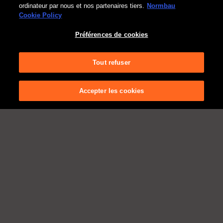
ordinateur par nous et nos partenaires tiers.
Normbau
Cookie Policy
Nouveau inclus dans la livraison des mains courantes de
maintien : Cavere® Care Support de douchette horizontal
Préférences de cookies
Tout refuser
DÉCOUVRIR MAINTENANT !
Accepter les cookies
1
2
3
4
5
6