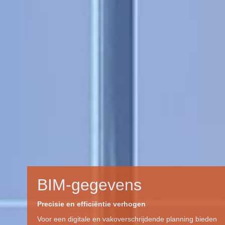
Cavere® Care
trigonometrisch. universeel. geschikt voor elk
materiaal.