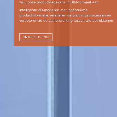
Nieuw in de standaardlevering van alle
douchehandgrepen: Cavere® Care horizontale
douchehouder
ONTDEK HET NU!