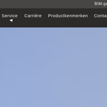
BIM-g
Service
Carrière
Productkenmerken
Conta
al Care
al.
NORMBAU ex
NORMBAU ex