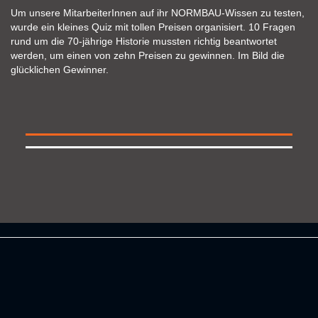
Burger und Pommes - was braucht man mehr? In
Zusammenarbeit mit der "Burgerwerkstatt - Der Fuchs geht rum"
aus Willstätt konnten alle hungrigen MitarbeiterInnen mit
verschiedenen Burgervariationen versorgt werden. Leckeres
Dessert zum Abschluss gab es natürlich auch.