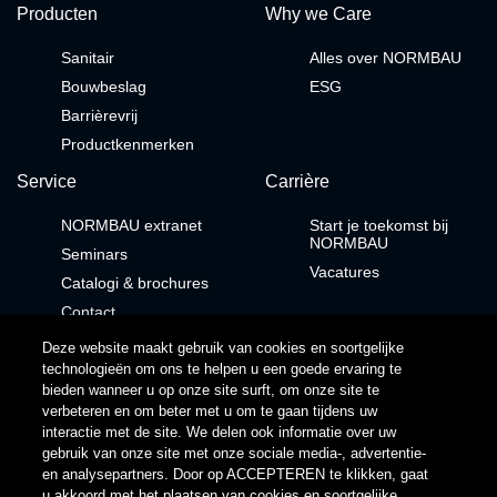
Producten
Why we Care
Sanitair
Alles over NORMBAU
Bouwbeslag
ESG
Barrièrevrij
Productkenmerken
Service
Carrière
NORMBAU extranet
Start je toekomst bij
NORMBAU
Seminars
Vacatures
Catalogi & brochures
Contact
Deze website maakt gebruik van cookies en soortgelijke
Contact
Download
technologieën om ons te helpen u een goede ervaring te
bieden wanneer u op onze site surft, om onze site te
Newsletter
Brochures
verbeteren en om beter met u om te gaan tijdens uw
Klantenservice
Catalogus
interactie met de site. We delen ook informatie over uw
Buitendienst
Productgegevens
gebruik van onze site met onze sociale media-, advertentie-
Contactformulier
en analysepartners. Door op ACCEPTEREN te klikken, gaat
Voorwaarden
Privacyverklaring
Cookiemelding
u akkoord met het plaatsen van cookies en soortgelijke