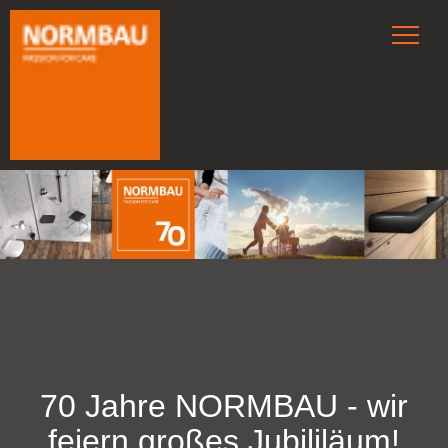
70 Jahre NORMBAU - wir
feiern großes Jubililäum!