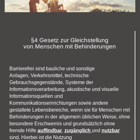
anbieten, wo auch immer Ihr Standort ist.
komfortabler gestaltet - heute und in Zukunft.
Mehr entdecken!
Mehr entdecken!
Mehr entdecken!
§4 Gesetz zur Gleichstellung
von Menschen mit Behinderungen
Barrierefrei sind bauliche und sonstige
Anlagen, Verkehrsmittel, technische
Gebrauchsgegenstände, Systeme der
Informationsverarbeitung, akustische und visuelle
Informationsquellen und
Kommunikationseinrichtungen sowie andere
gestaltete Lebensbereiche, wenn sie für Menschen mit
Behinderungen in der allgemein üblichen Weise, ohne
besondere Erschwernis und grundsätzlich ohne
fremde Hilfe
auffindbar
,
zugänglich
und
nutzbar
sind. Hierbei ist die Nutzung