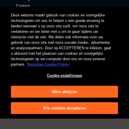
Contact
Contact
Download
Deze website maakt gebruik van cookies en soortgelijke
technologieën om ons te helpen u een goede ervaring te
bieden wanneer u op onze site surft, om onze site te
Newsletter
Brochures
verbeteren en om beter met u om te gaan tijdens uw
Klantenservice
Catalogus
interactie met de site. We delen ook informatie over uw
Buitendienst
Productgegevens
gebruik van onze site met onze sociale media-, advertentie-
Contactformulier
en analysepartners. Door op ACCEPTEREN te klikken, gaat
Voorwaarden
Privacyverklaring
Cookiemelding
u akkoord met het plaatsen van cookies en soortgelijke
Inkoopvoorwaarden
Afdruk
Gebruiksvoorwaarden
technologieën op uw computer door ons en onze externe
Responsible Disclosure
Supply Chain Due Diligence Act
partners.
Normbau Cookie Policy
Cookie-instellingen
Alles afwijzen
Alle cookies accepteren
© 2025 - NORMBAU GmbH - All rights reserved