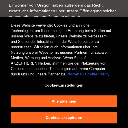
Einwohner von Oregon haben außerdem das Recht,
zusätzliche Informationen über unsere Offenlegung solcher
personenbezogenen Daten anzufordern.
Diese Website verwendet Cookies und ähnliche
Anträge auf Ausübung Ihrer Rechte können eingereicht
Technologien, um Ihnen eine gute Erfahrung beim Surfen auf
werden, indem Sie: (i) auf den untenstehenden Link „DSR
unserer Website zu bieten, unsere Website zu verbessern
einreichen“ („Rechte der betroffenen Person“) klicken; (ii)
und Sie bei der Interaktion mit der Website besser zu
uns eine E-Mail mit Ihrem Antrag an
unterstützen. Wir teilen auch Informationen über Ihre
dataprivacy@allegion.com
senden; oder (iii) uns telefonisch
Nutzung unserer Website mit unseren Partnern für soziale
unter 1-877-671-7011 kontaktieren. Bitte halten Sie Ihren
Medien, Werbung und Analyse. Wenn Sie auf
Vor- und Nachnamen sowie Ihre E-Mail-Adresse bereit, die
AKZEPTIEREN klicken, stimmen Sie der Platzierung von
mit den bei uns gespeicherten Daten übereinstimmen.
Cookies und ähnlichen Technologien auf Ihrem Computer
Wenn wir nicht in der Lage sind, Ihre Identität allein auf der
durch uns und unsere Partner zu.
Normbau Cookie Policy
Grundlage dieser Informationen zu überprüfen, können wir
zusätzliche Angaben verlangen.
Cookie-Einstellungen
Wir werden auf nachprüfbare Anfragen von Verbrauchern,
die in den oben genannten Bundesstaaten ansässig sind,
Alle ablehnen
wie gesetzlich vorgeschrieben antworten. Wenn uns eine
Überprüfung Ihrer Identität nicht möglich ist, können wir Ihre
Anfrage ablehnen und Ihnen eine Mitteilung zukommen
Cookies akzeptieren
lassen, in der wir unsere Entscheidung zur Ablehnung Ihrer