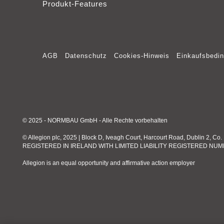
Produkt-Features
Entdecken Sie unser NORMBAU extranet - da
Entdecken Sie unser NORMBAU extranet - da
Kontakt
Stellenangebote
Entdecken Sie unser NORMBAU extranet - da
BIM- und Planungsdaten
AGB
Datenschutz
Cookies-Hinweis
Einkaufsbedi
Entdecken Sie unser NORMBAU extranet - da
© 2025 - NORMBAU GmbH - Alle Rechte vorbehalten
© Allegion plc, 2025 | Block D, Iveagh Court, Harcourt Road, Dublin 2, Co. 
REGISTERED IN IRELAND WITH LIMITED LIABILITY REGISTERED NUM
Allegion is an equal opportunity and affirmative action employer