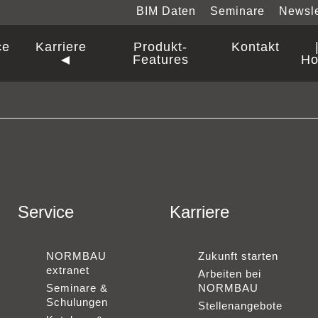
BIM Daten
Seminare
Newsle
ce
Karriere
Produkt-
Kontakt
Features
Ho
Service
Karriere
al Care
sterbeschläge
NORMBAU
Zukunft starten
extranet
Arbeiten bei
Alles
Alles
Alles
Alles
Seminare &
NORMBAU
Schulungen
Stellenangebote
Je
Je
Je
Je