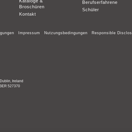
Kataloge &
Berufserfahrene
s Produktportal.
Broschüren
s Produktportal.
Schüler
Kontakt
s Produktportal.
ngungen
Impressum
Nutzungsbedingungen
Responsible Disclos
s Produktportal.
Dublin, Ireland
BER 527370