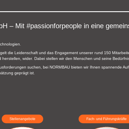
s Produktportal.
s Produktportal.
s Produktportal.
 Mit #passionforpeople in eine gemein
s Produktportal.
echnologien.
lt die Leidenschaft und das Engagement unserer rund 150 Mitarbeite
 herstellen, wider. Dabei stellen wir den Menschen und seine Bedürfni
erausforderungen suchen, bei NORMBAU bieten wir Ihnen spannende Auf
ätzung geprägt ist.
Stellenangebote
Fach- und Führungskräfte