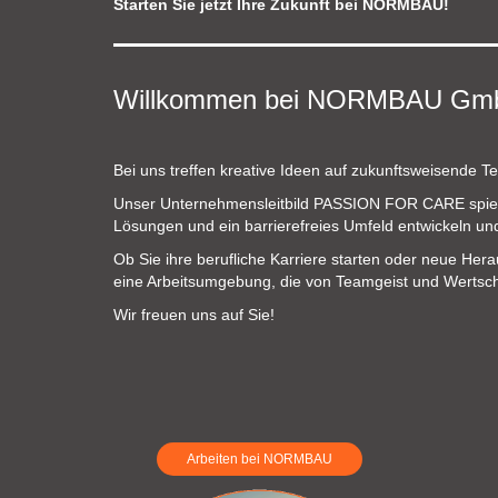
Starten Sie jetzt Ihre Zukunft bei NORMBAU!
Entdecken Sie unser NORMBAU extranet - da
Entdecken Sie unser NORMBAU extranet - da
Kontakt
Stellenangebote
Entdecken Sie unser NORMBAU extranet - da
Willkommen bei NORMBAU GmbH –
BIM- und Planungsdaten
Entdecken Sie unser NORMBAU extranet - da
Bei uns treffen kreative Ideen auf zukunftsweisende T
Unser Unternehmensleitbild PASSION FOR CARE spiege
Lösungen und ein barrierefreies Umfeld entwickeln und
Ob Sie ihre berufliche Karriere starten oder neue H
eine Arbeitsumgebung, die von Teamgeist und Wertsch
Wir freuen uns auf Sie!
Arbeiten bei NORMBAU