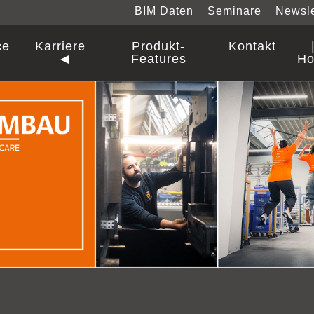
BIM Daten
Seminare
Newsle
ce
Karriere
Produkt-
Kontakt
Features
Ho
al Care
sterbeschläge
Alles
Alles
Alles
Alles
Je
Je
Je
Je